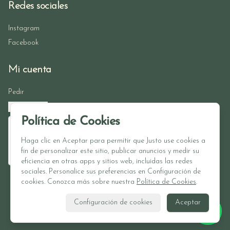
Redes sociales
Instagram
Facebook
Mi cuenta
Pedir
Iniciar sesión
Política de Cookies
Haga clic en Aceptar para permitir que Justo use cookies a
fin de personalizar este sitio, publicar anuncios y medir su
eficiencia en otras apps y sitios web, incluidas las redes
sociales. Personalice sus preferencias en Configuración de
cookies. Conozca más sobre nuestra
Política de Cookies
.
Powered by
Configuración de cookies
Aceptar