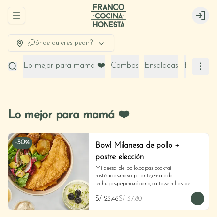
Abrir menu de navegación
Login
¿Dónde quieres pedir?
Lo mejor para mamá ❤️
Combos
Ensaladas
Entradas
Lo mejor para mamá ❤️
-
30
%
Bowl Milanesa de pollo +
postre elección
Milanesa de pollo,papas cocktail 
rostizadas,mayo picante,ensalada 
lechugas,pepino,rábano,palta,semillas de 
girasol y vinagreta shallots + Postre
S/ 26.46
S/ 37.80