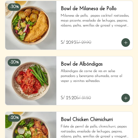
-
30
%
Bowl de Milanesa de Pollo
Milanesa de pollo,  papas cocktail rostizadas, 
mayo picante, ensalada de lechugas, pepino, 
rábano, palta, semillas de girasol y vinagreta 
de shallots.
S/ 20.93
S/ 29.90
-
20
%
Bowl de Albóndigas
Albóndigas de carne de res en salsa 
pomodoro y berenjena ahumada, arroz al 
vapor y vainitas salteadas.
S/ 25.20
S/ 31.50
-
20
%
Bowl Chicken Chimichurri
Filete de pernil de pollo, chimichurri, papas 
rostizadas, ensalada de lechugas, pepino, 
rábano, palta, semillas de girasol y vinagreta 