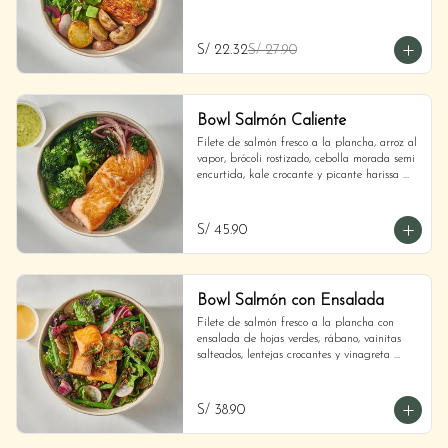
Dijon.
S/ 22.32
S/ 27.90
Bowl Salmón Caliente
Filete de salmón fresco a la plancha, arroz al 
vapor, brócoli rostizado, cebolla morada semi 
encurtida, kale crocante y picante harissa 
aparte.
S/ 45.90
Bowl Salmón con Ensalada
Filete de salmón fresco a la plancha con 
ensalada de hojas verdes, rábano, vainitas 
salteados, lentejas crocantes y vinagreta 
Dijon.
S/ 38.90