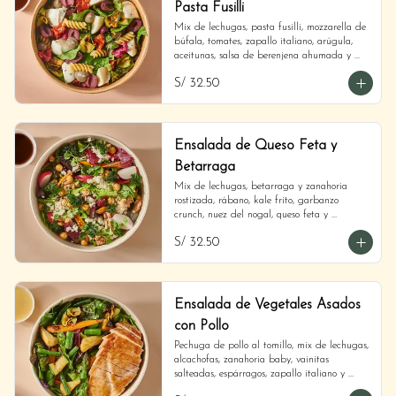
Pasta Fusilli
Mix de lechugas, pasta fusilli, mozzarella de 
búfala, tomates, zapallo italiano, arúgula, 
aceitunas, salsa de berenjena ahumada y 
vinagreta balsámica.
S/ 32.50
Ensalada de Queso Feta y
Betarraga
Mix de lechugas, betarraga y zanahoria 
rostizada, rábano, kale frito, garbanzo 
crunch, nuez del nogal, queso feta y 
vinagreta de balsámico.
S/ 32.50
Ensalada de Vegetales Asados
con Pollo
Pechuga de pollo al tomillo, mix de lechugas, 
alcachofas, zanahoria baby, vainitas 
salteadas, espárragos, zapallo italiano y 
vinagreta Dijon.